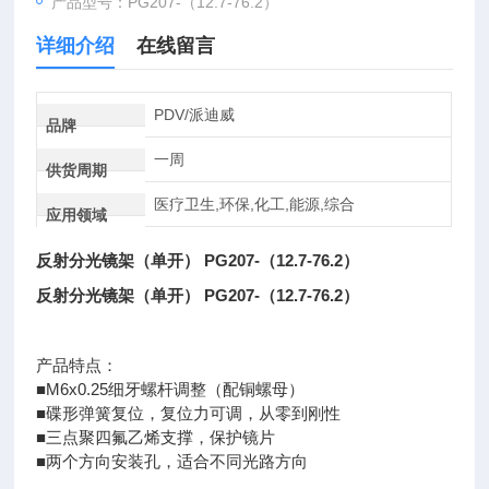
产品型号：PG207-（12.7-76.2）
详细介绍
在线留言
PDV/派迪威
品牌
一周
供货周期
医疗卫生,环保,化工,能源,综合
应用领域
反射分光镜架（单开）
PG207-（12.7-76.2）
反射分光镜架（单开）
PG207-（12.7-76.2）
产品特点：
■M6x0.25细牙螺杆调整（配铜螺母）
■碟形弹簧复位，复位力可调，从零到刚性
■三点聚四氟乙烯支撑，保护镜片
■两个方向安装孔，适合不同光路方向