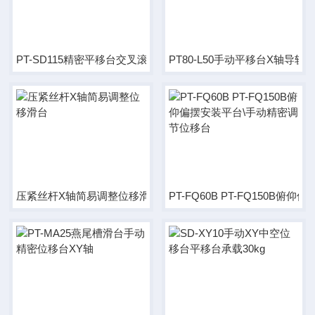
PT-SD115精密平移台交叉滚柱导轨台面尺寸90×115
PT80-L50手动平移台X轴导
压紧丝杆X轴简易调整位移滑台
PT-FQ60B PT-FQ150B