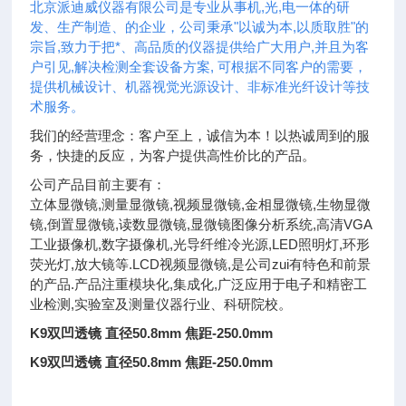
北京派迪威仪器有限公司是专业从事机,光,电一体的研
发、生产制造、的企业，公司秉承"以诚为本,以质取胜"的
宗旨,致力于把*、高品质的仪器提供给广大用户,并且为客
户引见,解决检测全套设备方案, 可根据不同客户的需要，
提供机械设计、机器视觉光源设计、非标准光纤设计等技
术服务。
我们的经营理念：客户至上，诚信为本！以热诚周到的服
务，快捷的反应，为客户提供高性价比的产品。
公司产品目前主要有：
立体显微镜,测量显微镜,视频显微镜,金相显微镜,生物显微
镜,倒置显微镜,读数显微镜,显微镜图像分析系统,高清VGA
工业摄像机,数字摄像机,光导纤维冷光源,LED照明灯,环形
荧光灯,放大镜等.LCD视频显微镜,是公司zui有特色和前景
的产品.产品注重模块化,集成化,广泛应用于电子和精密工
业检测,实验室及测量仪器行业、科研院校。
K9双凹透镜 直径50.8mm 焦距-250.0mm
K9双凹透镜 直径50.8mm 焦距-250.0mm