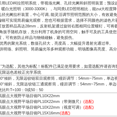
采用LED柯拉照明系统，带视场光阑、孔径光阑和斜照明装置；预设
ED 暖白光照明（3000-3300K），与同类LED照明相比，能zui大
孔径光阑拉杆装置，中心可调, 能灵活调节照明范围的大小，有效避
偏镜可实现简易偏光观察，您也可根据需求，选择不同颜色的滤色片
可放置样品高达28mm，反射机架通过旋转右图相同位置螺钉，可将载物
六角扳手随机存放，充分利用了机身的可用空间，触手可及的工具使
置，可有效防止样品与物镜碰触，避免损伤。
50M优秀的聚光系统，数值孔径大，亮度高，大幅提升透射光通过率。
M可提供明场、斜照明、简易偏光等多种观察功能，明场图像高亮度、
）
"为选配，其他为标配！标配件已满足使用要求，如需选配件请咨询客
无限远色差校正光学系统
30°倾斜，无限远铰链双目观察筒，瞳距调节：54mm~75mm，单边
30°倾斜，无限远铰链三通观察筒，瞳距调节：54mm~75mm，单
光比R:T=100：0或50：50
高眼点大视野平场目镜PL10X22mm
高眼点大视野平场目镜PL10X22mm（带测微尺）
(选配)
高眼点大视野平场目镜PL10X22mm（视度可调）
(选配)
高眼点大视野平场目镜PL15X16mm
(选配)