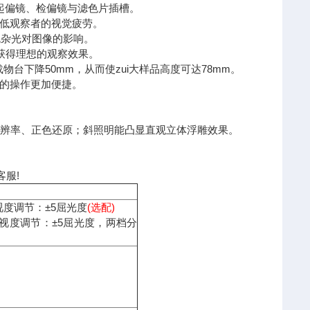
起偏镜、检偏镜与滤色片插槽。
程度降低观察者的视觉疲劳。
免杂光对图像的影响。
获得理想的观察效果。
台下降50mm，从而使zui大样品高度可达78mm。
您的操作更加便捷。
高分辨率、正色还原；斜照明能凸显直观立体浮雕效果。
服!
视度调节：±5屈光度
(选配)
边视度调节：±5屈光度，两档分