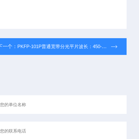
下一个：
PKFP-101P普通宽带分光平片波长：450-650nm