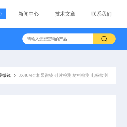
心
新闻中心
技术文章
联系我们
察用显微镜物镜
PT-GD402电动升降台、位移台 电动滑台升降
显微镜
JX40M金相显微镜 硅片检测 材料检测 电极检测