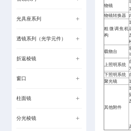
物镜
物镜转换器
光具座系列
粗微调焦机
构
透镜系列（光学元件）
载物台
折返棱镜
上照明系统
下照明系统
窗口
聚光镜
柱面镜
其他附件
分光棱镜