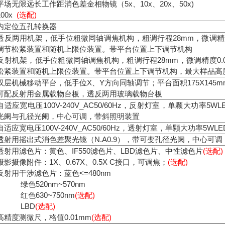
平场无限远长工作距消色差金相物镜（5x、10x、20x、50x)
100x
(选配)
内定位五孔转换器
透反两用机架，低手位粗微同轴调焦机构，粗调行程28mm，微调精度
调节松紧装置和随机上限位装置。带平台位置上下调节机构
反射机架，低手位粗微同轴调焦机构，粗调行程28mm，微调精度0.
松紧装置和随机上限位装置。带平台位置上下调节机构，最大样品高度
双层机械移动平台，低手位X、Y方向同轴调节；平台面积175X145mm
可配反射用金属载物台板，透反两用玻璃载物台板
自适应宽电压100V-240V_AC50/60Hz，反射灯室，单颗大功率
光阑与孔径光阑，中心可调，带斜照明装置
自适应宽电压100V-240V_AC50/60Hz，透射灯室，单颗大功率5WL
透射用摇出式消色差聚光镜（N.A0.9），带可变孔径光阑，中心可调
透射用滤色片：黄色、IF550滤色片、LBD滤色片、中性滤色片
(选配)
摄影摄像附件：1X、0.67X、0.5X C接口，可调焦；
(选配)
反射用干涉滤色片：蓝色<=480nm
绿色520nm~570nm
红色630~750nm
(选配)
LBD
(选配)
高精度测微尺，格值0.01mm
(选配)