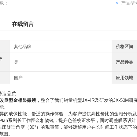
载：
产品型号
在线留言
其他品牌
价格区间
析
是
产品种类
国产
应用领域
铸造品质
作为改良型金相显微镜
，整合了我们销量机型JX-4R及研发的JX-50
能。
M以优异的成像性能、舒适的操作体验，为客户提供高性价比的金相分析
MPlan系列长工作距金相物镜，提升色差校正水平，同时调整膜系设
睡床舒适角度（30°）的观察筒，能够缓解用户在长时间工作状态下
范围。