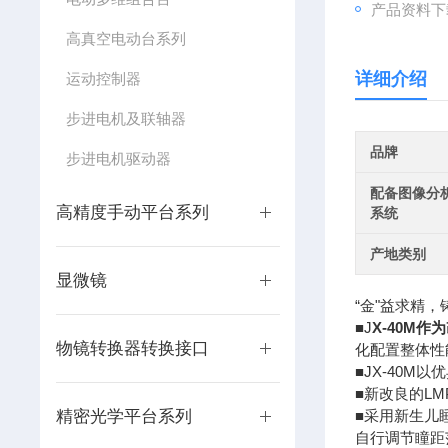
产品资料下
高真空电动台系列
详细介绍
运动控制器
步进电机及联轴器
品牌
步进电机驱动器
配备图像分
高精度手动平台系列
系统
产地类别
显微镜
“金"益求精，
■J
X-40M
物镜转换器转换接口
化配置整体性
■JX-40
■新改良的L
精密光学平台系列
■采用新生儿
自行调节瞳距