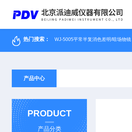
热门搜索：
WJ-5005平常半复消色差明/暗场物镜
产品中心
PRODUCT
产品分类