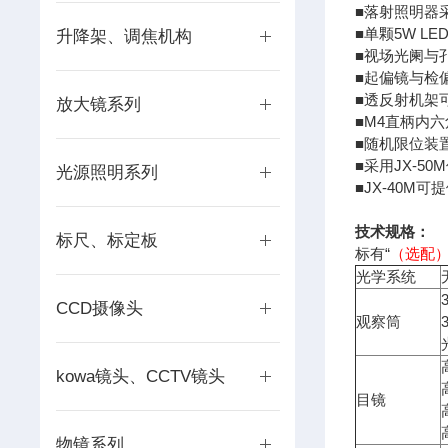
■落射照明器
■单颗5W L
升降架、调焦机构
■视场光阑与
■起偏镜与检
■透反射机架
放大镜系列
■M4直柄内
■随机限位装
■采用JX-
光源照明系列
■JX-40
技术规格：
标尺、标定板
标有“
（选配
光学系统
CCD摄像头
观察筒
kowa镜头、CCTV镜头
目镜
物镜系列