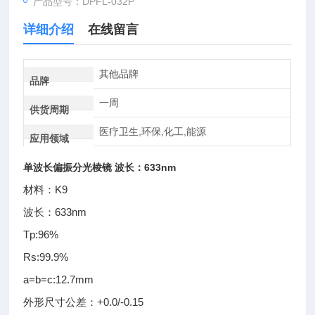
产品型号：DPFL-032P
详细介绍
在线留言
其他品牌
品牌
一周
供货周期
医疗卫生,环保,化工,能源
应用领域
单波长偏振分光棱镜 波长：633nm
材料：K9
波长：633nm
Tp:96%
Rs:99.9%
a=b=c:12.7mm
外形尺寸公差：+0.0/-0.15