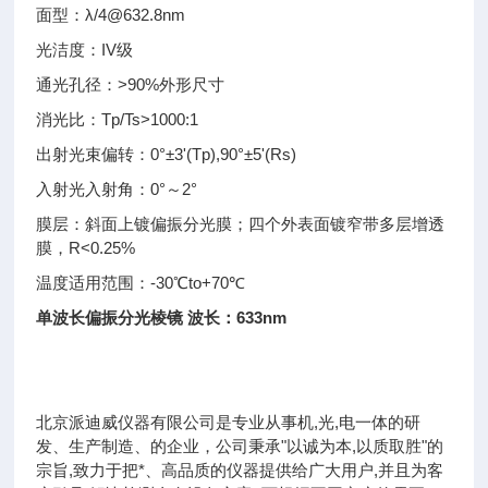
面型：λ/4@632.8nm
光洁度：IV级
通光孔径：>90%外形尺寸
消光比：Tp/Ts>1000:1
出射光束偏转：0°±3'(Tp),90°±5'(Rs)
入射光入射角：0°～2°
膜层：斜面上镀偏振分光膜；四个外表面镀窄带多层增透
膜，R<0.25%
温度适用范围：-30℃to+70℃
单波长偏振分光棱镜 波长：633nm
北京派迪威仪器有限公司是专业从事机,光,电一体的研
发、生产制造、的企业，公司秉承"以诚为本,以质取胜"的
宗旨,致力于把*、高品质的仪器提供给广大用户,并且为客