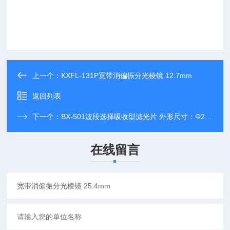
上一个：
KXFL-131P宽带消偏振分光棱镜 12.7mm
返回列表
下一个：
BX-501波段选择吸收型滤光片 外形尺寸：Φ25.4mm
在线留言