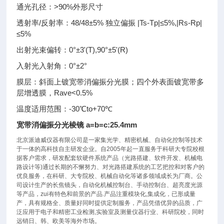
通光孔径：>90%外形尺寸
透射率/反射率：48/48±5% 独立偏振 |Ts-Tp|≤5%,|Rs-Rp|
≤5%
出射光束偏转：0°±3'(T),90°±5'(R)
入射光入射角：0°±2°
膜层：斜面上镀宽带消偏振分光膜；四个外表面镀宽带多
层增透膜，Rave<0.5%
温度适用范围：-30℃to+70℃
宽带消偏振分光棱镜 a=b=c:25.4mm
北京派迪威仪器有限公司是一家集光学、精密机械、自动化控制等技术
于一体的高科技自主研发企业。自2005年起一直服务于科研大专院校根
据客户需求，研发配套软硬件系统产品（光路搭建、软件开发、机械电
路设计等)通过长期的不懈努力、对光路搭建系统的工艺把控和对客户的
优良服务，在科研、大专院校、机械自动化等诸多领域成长为厂商。公
司设计生产的长焦镜头，自动化机械控制台、手动控制台、超亮度光源
等产品，zui有特色和前景的产品.产品注重模块化,集成化，已形成量
产，具有规格全、质量好同时提供定制服务，产品凭借优异的品质，广
泛应用于电子和精密工业检测,实验室及测量仪器行业、科研院校，同时
远销日、韩、欧美等海外市场。