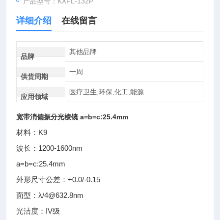
产品型号：KXFL-132P
详细介绍
在线留言
其他品牌
品牌
一周
供货周期
医疗卫生,环保,化工,能源
应用领域
宽带消偏振分光棱镜 a=b=c:25.4mm
材料：K9
波长：1200-1600nm
a=b=c:25.4mm
外形尺寸公差：+0.0/-0.15
面型：λ/4@632.8nm
光洁度：IV级