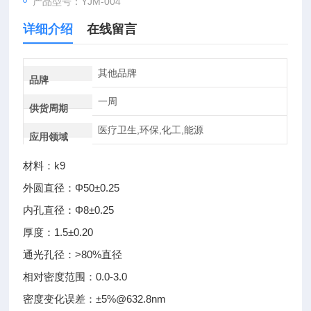
产品型号：YJM-004
详细介绍
在线留言
其他品牌
品牌
一周
供货周期
医疗卫生,环保,化工,能源
应用领域
材料：k9
外圆直径：Φ50±0.25
内孔直径：Φ8±0.25
厚度：1.5±0.20
通光孔径：>80%直径
相对密度范围：0.0-3.0
密度变化误差：±5%@632.8nm