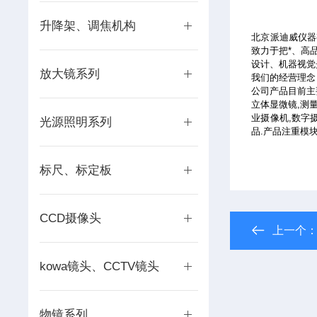
升降架、调焦机构
北京派迪威仪器
致力于把*、高
设计、机器视觉
放大镜系列
我们的经营理念
公司产品目前主
立体显微镜,测
业摄像机,数字摄
光源照明系列
品.产品注重模
标尺、标定板
CCD摄像头
上一个
kowa镜头、CCTV镜头
物镜系列