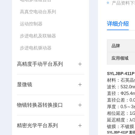
产品资料下
高真空电动台系列
详细介绍
运动控制器
步进电机及联轴器
品牌
步进电机驱动器
应用领域
高精度手动平台系列
SYLJBP-411
材料：石英晶
显微镜
波长：532.0n
直径：Ф25.4
直径公差：0.0/
物镜转换器转换接口
厚度：0.5～3±
相位延迟：1/
延迟精度：λ/3
精密光学平台系列
镀膜：不镀膜
SYLJBP-411P
直径