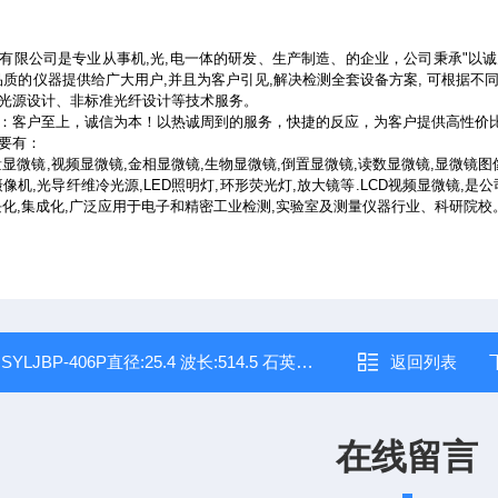
有限公司是专业从事机,光,电一体的研发、生产制造、的企业，公司秉承"以诚为
品质的仪器提供给广大用户,并且为客户引见,解决检测全套设备方案, 可根据不
光源设计、非标准光纤设计等技术服务。
：客户至上，诚信为本！以热诚周到的服务，快捷的反应，为客户提供高性价
要有：
量显微镜,视频显微镜,金相显微镜,生物显微镜,倒置显微镜,读数显微镜,显微镜图
像机,光导纤维冷光源,LED照明灯,环形荧光灯,放大镜等.LCD视频显微镜,是公
块化,集成化,广泛应用于电子和精密工业检测,实验室及测量仪器行业、科研院校
：
SYLJBP-406P直径:25.4 波长:514.5 石英零级波片
返回列表
在线留言