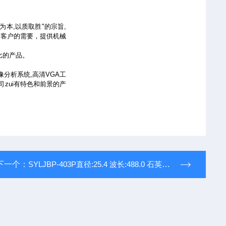
本,以质取胜"的宗旨,
同客户的需要，提供机械
比的产品。
像分析系统,高清VGA工
司zui有特色和前景的产
。
下一个：
SYLJBP-403P直径:25.4 波长:488.0 石英零级波片