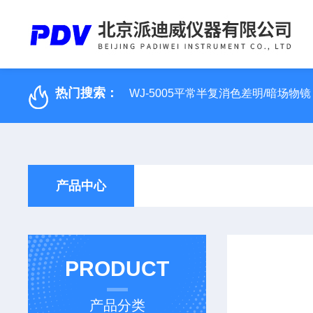
热门搜索：
WJ-5005平常半复消色差明/暗场物镜
产品中心
PRODUCT
产品分类