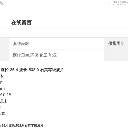
载：
产品型号
在线留言
其他品牌
供货周期
医疗卫生,环保,化工,能源
P
直径:25.4 波长:532.0 石英零级波片
体
m
mm
-0.15
0.1
2
00
:25.4 波长:532.0 石英零级波片