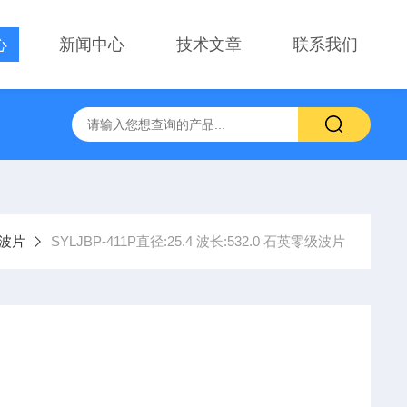
心
新闻中心
技术文章
联系我们
察用显微镜物镜
PT-GD402电动升降台、位移台 电动滑台升降
波片
SYLJBP-411P直径:25.4 波长:532.0 石英零级波片