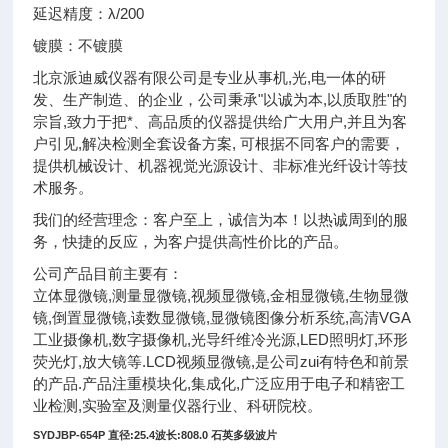
延迟精度：λ/200
镀膜：不镀膜
北京派迪威仪器有限公司是专业从事机,光,电一体的研
发、生产制造、的企业，公司秉承"以诚为本,以质取胜"的
宗旨,致力于把*、高品质的仪器提供给广大用户,并且为客
户引见,解决检测全套设备方案, 可根据不同客户的需要，
提供机械设计、机器视觉光源设计、非标准光纤设计等技
术服务。
我们的经营理念：客户至上，诚信为本！以热诚周到的服
务，快捷的反应，为客户提供高性价比的产品。
公司产品目前主要有：
立体显微镜,测量显微镜,视频显微镜,金相显微镜,生物显微
镜,倒置显微镜,读数显微镜,显微镜图像分析系统,高清VGA
工业摄像机,数字摄像机,光导纤维冷光源,LED照明灯,环形
荧光灯,放大镜等.LCD视频显微镜,是公司zui有特色和前景
的产品.产品注重模块化,集成化,广泛应用于电子和精密工
业检测,实验室及测量仪器行业、科研院校。
SYDJBP-654P
直径:25.4波长:808.0 石英多级波片