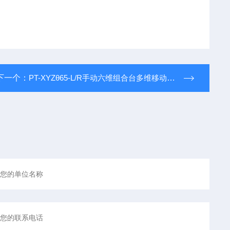
下一个：
PT-XYZθ65-L/R手动六维组合台多维移动台滑台