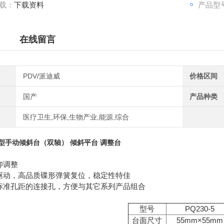
载：
下载资料
产品型号
在线留言
PDV/派迪威
价格区间
国产
产品种类
医疗卫生,环保,生物产业,能源,综合
型手动倾斜台（双轴） 倾斜平台 调整台
仰调整
驱动，高品质碟形弹簧复位，稳定性特佳
标准孔距的连接孔，方便与其它系列产品组合
型号
PQ230-5
台面尺寸
55mm×55mm