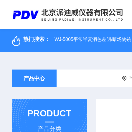
热门搜索：
WJ-5005平常半复消色差明/暗场物镜
产品中心
PRODUCT
产品分类