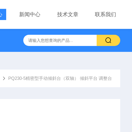
心
新闻中心
技术文章
联系我们
察用显微镜物镜
PT-GD402电动升降台、位移台 电动滑台升降
PQ230-5精密型手动倾斜台（双轴） 倾斜平台 调整台