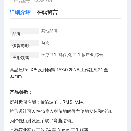
产品型号：CCW-884
详细介绍
在线留言
其他品牌
品牌
两周
供货周期
医疗卫生,环保,化工,生物产业,综合
应用领域
高品质ReflX™反射物镜 15X/0.28NA 工作距离24 至
31mm
产品参数：
衍射极限性能：传输波前，RMS: λ/14。
锥形设计可以在45度入射角的时候方便的安装和拆卸。
为降低衍射效应采取了弯曲结构。
具有行业高水平的 24 至 31mm 工作距离。