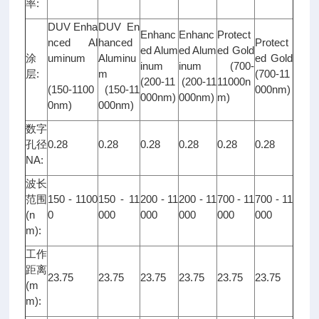
率:
DUV Enha
DUV En
Enhanc
Enhanc
Protect
nced Al
hanced
Protect
ed Alum
ed Alum
ed Gold
涂
uminum
Aluminu
ed Gold
inum
inum
(700-
层:
m
(700-11
(200-11
(200-11
11000n
(150-1100
(150-11
000nm)
000nm)
000nm)
m)
0nm)
000nm)
数字
孔径
0.28
0.28
0.28
0.28
0.28
0.28
NA:
波长
范围
150 - 1100
150 - 11
200 - 11
200 - 11
700 - 11
700 - 11
(n
0
000
000
000
000
000
m):
工作
距离
23.75
23.75
23.75
23.75
23.75
23.75
(m
m):