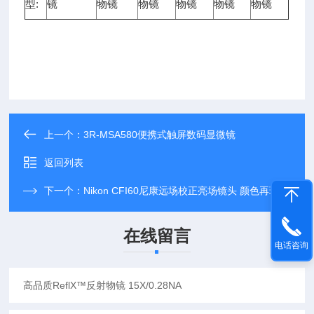
型:
镜
物镜
物镜
物镜
物镜
物镜
上一个：
3R-MSA580便携式触屏数码显微镜
返回列表
下一个：
Nikon CFI60尼康远场校正亮场镜头 颜色再现能力 无应变
在线留言
电话咨询