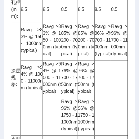
孔径
(m
8.5
8.5
8.5
8.5
8.5
8.5
m):
Ravg >8
Ravg >
Ravg >
Ravg >
Ravg >
Ravg >8
3% @ 1
85% @
85% @
96% @
96% @
3% @ 150
50 - 100
200 - 70
200 - 70
700 - 11
700 - 11
- 1000nm
0nm (typ
0nm (ty
0nm (ty
000nm
000nm
(typical)
ical)
pical)
pical)
(typical)
(typical)
Ravg >9
Ravg >
Ravg >
Ravg >9
涂层
4% @ 1
76% @
76% @
4% @ 100
规
000 - 11
700 - 17
700 - 17
0 - 11000n
格:
000nm (t
50nm (t
50nm (t
m (typical)
ypical)
ypical)
ypical)
Ravg >
Ravg >
96% @
96% @
1750 - 1
1750 - 1
1000nm
1000nm
(typical)
(typical)
小型