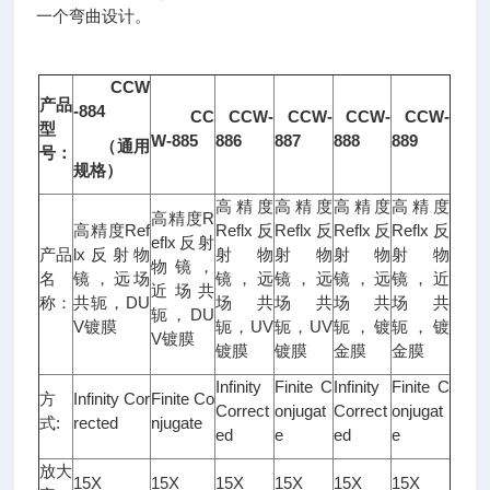
一个弯曲设计。
CCW
产品
-884
CC
CCW-
CCW-
CCW-
CCW-
型
W-885
886
887
888
889
（通用
号：
规格）
高精度
高精度
高精度
高精度
高精度R
高精度Ref
Reflx反
Reflx反
Reflx反
Reflx反
eflx反射
产品
lx反射物
射物
射物
射物
射物
物镜，
名
镜，远场
镜，远
镜，远
镜，远
镜，近
近场共
称：
共轭，DU
场共
场共
场共
场共
轭，DU
V镀膜
轭，UV
轭，UV
轭，镀
轭，镀
V镀膜
镀膜
镀膜
金膜
金膜
Infinity
Finite C
Infinity
Finite C
方
Infinity Cor
Finite Co
Correct
onjugat
Correct
onjugat
式:
rected
njugate
ed
e
ed
e
放大
15X
15X
15X
15X
15X
15X