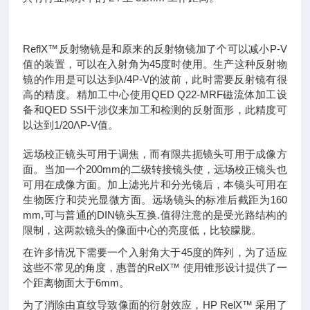
ReflX™反射物镜是和原来的反射物镜加了个可以减小P-V
值的装置，可以在入射角为45度时使用。生产这种反射物
镜的作用是可以达到λ/4P-V的波前，此时需要反射镜有很
高的精度。精加工中心使用QED Q22-MRF磁流体加工设
备和QED SSI干涉仪来加工和检测的反射面形，此精度可
以达到1/20ΛP-V值。
远场校正镜头可用于调焦，而有限共扼镜头可用于成像方
面。当加一个200mm的二级转接镜头使，远场校正镜头也
可用在成像方面。加上滤光片和分光镜后，本镜头可用在
生物医疗和荧光显微方面。远场镜头的标准后截距为160
mm,可与普通的DIN镜头互换.值得注意的是受光路结构的
限制，这两款镜头的像面中心的亮度低，比较朦胧。
在许多情况下需要一个入射角大于45度的阵列，为了适应
这些不常见的角度，惠普的RelX™ 使用锥形设计提供了一
个距离物面大于6mm。
为了消除由直纹导致像面的衍射效应，HP RelX™ 采用了