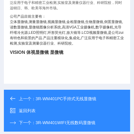
泛应用于电子和精密工业检测,实验室及测量仪器行业、科研院校，同时
远销日、韩、欧美等海外市场。
公司产品目前主要有：
立体显微镜
,
测量显微镜
,
视频显微镜
,
金相显微镜
,
生物显微镜
,
倒置显微镜
,
读数显微镜
,
显微镜图像分析系统
,
高清
VGA
工业摄像机
,
数字摄像机
,
光导
纤维冷光源
,LED
照明灯
,
环形荧光灯
,
放大镜等
.LCD
视频显微镜
,
是公司zui
有特色和前景的产品
.
产品注重模块化
,
集成化
,
广泛应用于电子和精密工业
检测
,
实验室及测量仪器行业、科研院校。
VISION 体视显微镜
显微镜
上一个：
3R-WM401PC手持式无线显微镜
返回列表
下一个：
3R-WM401WIFI无线数码显微镜