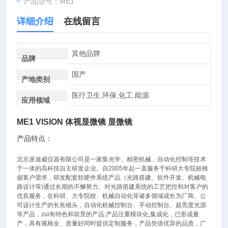
产品型号：ME1
详细介绍
在线留言
其他品牌
品牌
国产
产地类别
医疗卫生,环保,化工,能源
应用领域
ME1
VISION 体视显微镜
显微镜
产品特点：
北京派迪威仪器有限公司是一家集光学、精密机械、自动化控制等技术
于一体的高科技自主研发企业。自2005年起一直服务于科研大专院校根
据客户需求，研发配套软硬件系统产品（光路搭建、软件开发、机械电
路设计等)通过长期的不懈努力、对光路搭建系统的工艺把控和对客户的
优良服务，在科研、大专院校、机械自动化等诸多领域成长为厂商。公
司设计生产的长焦镜头，自动化机械控制台、手动控制台、超亮度光源
等产品，zui有特色和前景的产品.产品注重模块化,集成化，已形成量
产，具有规格全、质量好同时提供定制服务，产品凭借优异的品质，广