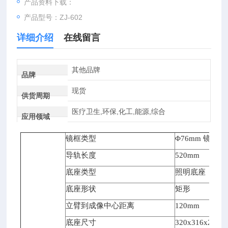
产品资料下载：
产品型号：ZJ-602
详细介绍
在线留言
其他品牌
品牌
现货
供货周期
医疗卫生,环保,化工,能源,综合
应用领域
镜框类型
Φ76mm
镜框
导轨长度
520mm
底座类型
照明底座
底座形状
矩形
立臂到成像中心距离
120mm
底座尺寸
320x316x21mm