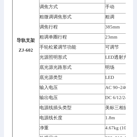
调焦方式
手动
粗微调调焦形式
粗调
调焦行程
385mm
粗调单圈行程
23mm
导轨支架
手轮松紧调节功能
可调节
ZJ-602
光源照明形式
LED
透射光源
底光源光路形式
明场
底光源类型
LED
输入电压
AC 90~240V 50
输出电压
DC 6/12/24V
电源线插头类型
美标三相插头
电源线长度
1.8m
净重
4.67kg (10.30lb