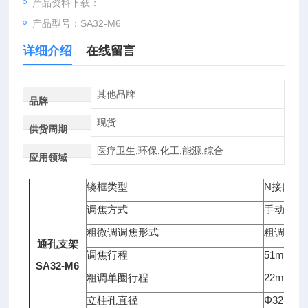
产品资料下载：
产品型号：SA32-M6
详细介绍
在线留言
其他品牌
品牌
现货
供货周期
医疗卫生,环保,化工,能源,综合
应用领域
镜框类型
N接口
调焦方式
手动
粗微调调焦形式
粗调
通孔支架
调焦行程
51mm
SA32-M6
粗调单圈行程
22mm
立柱孔直径
Φ32mm