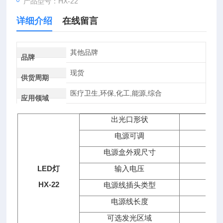
产品型号：HX-22
详细介绍
在线留言
其他品牌
品牌
现货
供货周期
医疗卫生,环保,化工,能源,综合
应用领域
出光口形状
电源可调
电源盒外观尺寸
LED灯
输入电压
AC
HX-22
电源线插头类型
电源线长度
可选发光区域
2"