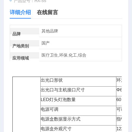
产品型号：HX-55
详细介绍
在线留言
其他品牌
品牌
国产
产地类别
医疗卫生,环保,化工,综合
应用领域
出光口形状
环形光
出光口与主机接口尺寸
Φ61m
LED灯头灯泡数量
60
电源可调
可调亮
电源盒数据显示方式
指针表
电源盒外观尺寸
122x96