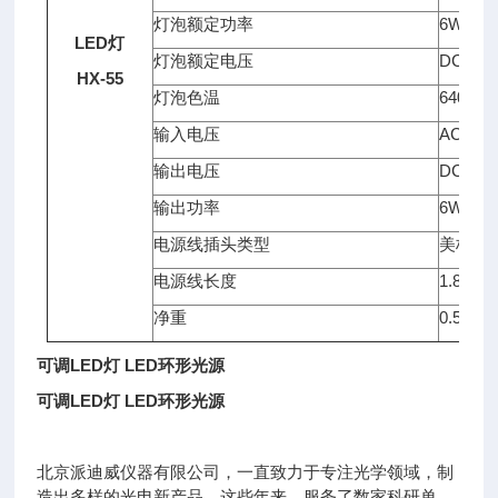
灯泡额定功率
6W
LED灯
灯泡额定电压
DC 24V
HX-55
灯泡色温
6400K
输入电压
AC 90~
输出电压
DC 24V
输出功率
6W
电源线插头类型
美标三
电源线长度
1.8m
净重
0.54kg (
可调LED灯 LED环形光源
可调LED灯 LED环形光源
北京派迪威仪器有限公司，一直致力于专注光学领域，制
造出多样的光电新产品，这些年来，服务了数家科研单