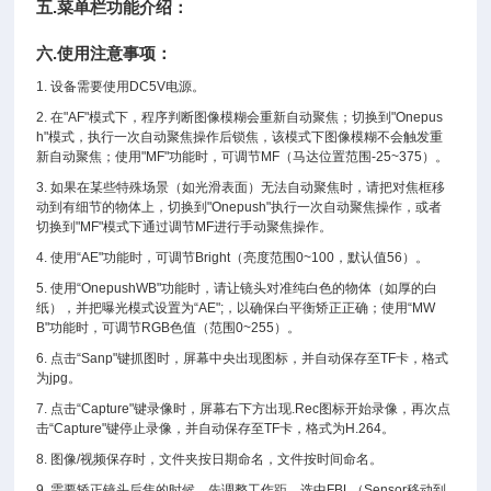
五.菜单栏功能介绍：
六.使用注意事项：
1. 设备需要使用DC5V电源。
2. 在"AF"模式下，程序判断图像模糊会重新自动聚焦；切换到"Onepus
h"模式，执行一次自动聚焦操作后锁焦，该模式下图像模糊不会触发重
新自动聚焦；使用"MF"功能时，可调节MF（马达位置范围-25~375）。
3. 如果在某些特殊场景（如光滑表面）无法自动聚焦时，请把对焦框移
动到有细节的物体上，切换到"Onepush"执行一次自动聚焦操作，或者
切换到"MF"模式下通过调节MF进行手动聚焦操作。
4. 使用“AE"功能时，可调节Bright（亮度范围0~100，默认值56）。
5. 使用“OnepushWB"功能时，请让镜头对准纯白色的物体（如厚的白
纸），并把曝光模式设置为“AE";，以确保白平衡矫正正确；使用“MW
B"功能时，可调节RGB色值（范围0~255）。
6. 点击“Sanp"键抓图时，屏幕中央出现图标，并自动保存至TF卡，格式
为jpg。
7. 点击“Capture"键录像时，屏幕右下方出现.Rec图标开始录像，再次点
击“Capture"键停止录像，并自动保存至TF卡，格式为H.264。
8. 图像/视频保存时，文件夹按日期命名，文件按时间命名。
9. 需要矫正镜头后焦的时候，先调整工作距，选中FBL（Sensor移动到