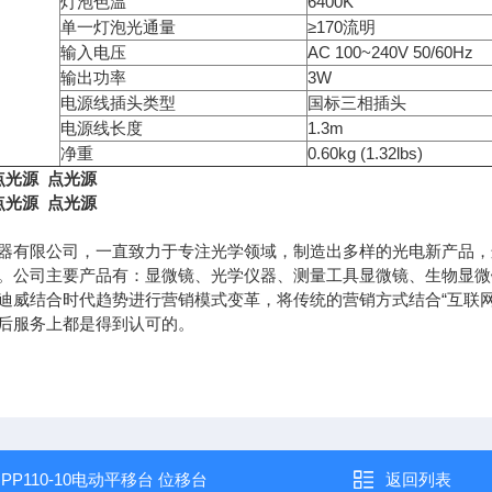
灯泡色温
6400K
单一灯泡光通量
≥170流明
输入电压
AC 100~240V 50/60Hz
输出功率
3W
电源线插头类型
国标三相插头
电源线长度
1.3m
净重
0.60kg (1.32lbs)
点光源
点光源
点光源
点光源
器有限公司，一直致力于专注光学领域，制造出多样的光电新产品，
。公司主要产品有：显微镜、光学仪
器、测量工具显微镜、生物显微
迪威结合时代趋势进行营销模式变革，将传统的营销方式结合“互联网
后服务上都是得到认可的。
：
PP110-10电动平移台 位移台
返回列表