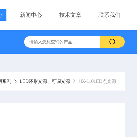
心
新闻中心
技术文章
联系我们
察用显微镜物镜
PT-GD402电动升降台、位移台 电动滑台升降
明系列
LED环形光源、可调光源
HX-110LED点光源