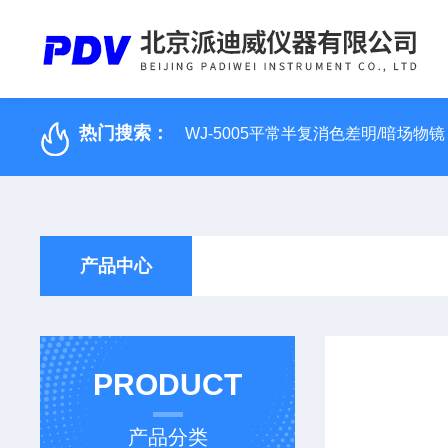
热门搜索：
WJ-5005平常半复消色差明/暗场物镜
产品中心
PRODUCT
产品分类