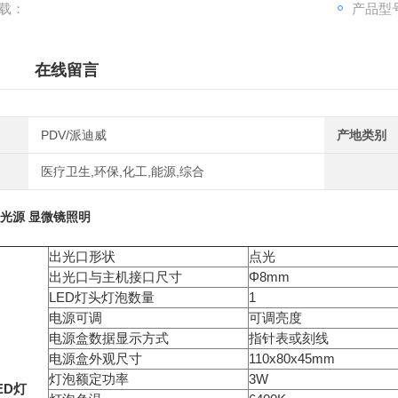
载：
产品型号
在线留言
PDV/派迪威
产地类别
医疗卫生,环保,化工,能源,综合
点光源
显微镜照明
出光口形状
点光
出光口与主机接口尺寸
Φ8mm
LED灯头灯泡数量
1
电源可调
可调亮度
电源盒数据显示方式
指针表或刻线
电源盒外观尺寸
110x80x45mm
灯泡额定功率
3W
LED灯