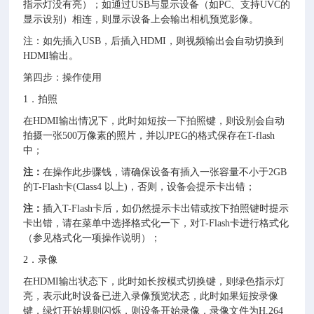
指示灯没有亮）；如通过USB与显示设备（如PC、支持UVC的
显示设别）相连，则显示设备上会输出相机预览影像。
注：如先插入USB，后插入HDMI，则视频输出会自动切换到
HDMI输出。
第四步：操作使用
1．拍照
在HDMI输出情况下，此时如短按一下拍照键，则设别会自动
拍摄一张500万像素的照片，并以JPEG的格式保存在T-flash
中；
注：
在操作此步骤钱，请确保设备有插入一张容量不小于2GB
的T-Flash卡(Class4 以上)，否则，设备会提示卡出错；
注：
插入T-Flash卡后，如仍然提示卡出错或按下拍照键时提示
卡出错，请在菜单中选择格式化一下，对T-Flash卡进行格式化
（参见格式化一项操作说明）；
2．录像
在HDMI输出状态下，此时如长按模式切换键，则绿色指示灯
亮，表示此时设备已进入录像预览状态，此时如果短按录像
键，绿灯开始规则闪烁，则设备开始录像，录像文件为H.264