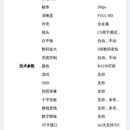
帧率
30fps
清晰度
FULL HD
外壳
全金属
镜头
CS
用于测试，客户
白平衡
自动、手动
数码放大
5
倍数码变焦
亮度控制
自动、手动
技术参数
颜色
R/G/B
可调
冻结
支持
OSD
支持
拍照录像
支持
十字光标
支持，多色，粗细
横线竖线
支持，多色，横竖
数字降噪
支持
TF
卡接口
zui大支持
32G