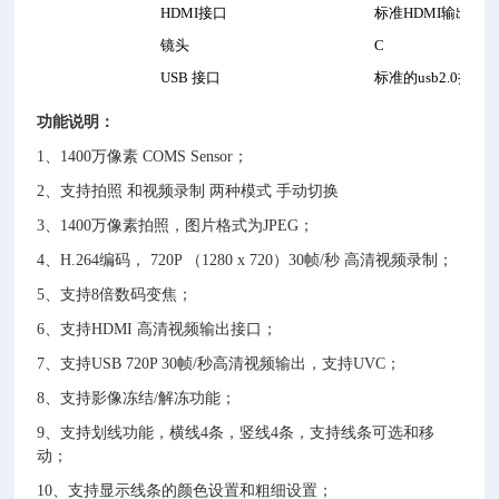
HDMI
接口
标准
HDMI
输出
(Typ
镜头
C
USB
接口
标准的
usb2.0
接口
(
功能说明：
1、
140
0万像素 COMS Sensor；
2、支持拍照 和视频录制 两种模式 手动切换
3、
140
0万像素拍照，图片格式为JPEG；
4、H.264编码， 720P （1280 x 720）30帧/秒 高清视频录制；
5、支持8倍数码变焦；
6、支持HDMI 高清视频输出接口；
7、支持USB 720P 30帧/秒高清视频输出，支持UVC；
8、支持影像冻结/解冻功能；
9、支持划线功能，横线4条，竖线4条，支持线条可选和移
动；
10、支持显示线条的颜色设置和粗细设置；