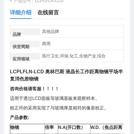
产品型号：LCPLFLN-LCD
详细介绍
在线留言
其他品牌
品牌
两周
供货周期
医疗卫生,环保,化工,生物产业,综合
应用领域
LCPLFLN-LCD
奥林巴斯 液晶长工作距离物镜
平场半
复消色差物镜
咨询价格请客服！！！！
适用于透过LCD面板等玻璃基板来观察样本。
校正环的采用实现了与玻璃厚度相符的像差校正。
产品参数:
物镜
倍率
N.A(开口数）
W.D.（焦点距离）（