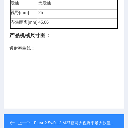
浸油
无浸油
视野[mm]
25
齐焦距离[mm]
45.06
产品机械尺寸图：
透射率曲线：
上一个：
Fluar 2.5x/0.12 M27蔡司大视野平场大数值孔径物镜