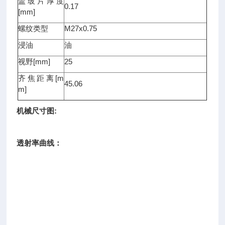
盖玻片厚度
0.17
[mm]
螺纹类型
M27x0.75
浸油
油
视野[mm]
25
齐焦距离[m
45.06
m]
机械尺寸图:
透射率曲线：