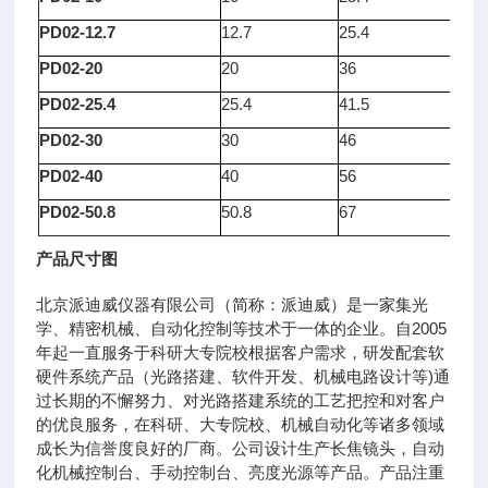
PD02-12.7
12.7
25.4
8
PD02-20
20
36
8
PD02-25.4
25.4
41.5
8
PD02-30
30
46
8
PD02-40
40
56
8
PD02-50.8
50.8
67
12
产品尺寸图
北京派迪威仪器有限公司（简称：派迪威）是一家集光
学、精密机械、自动化控制等技术于一体的企业。自2005
年起一直服务于科研大专院校根据客户需求，研发配套软
硬件系统产品（光路搭建、软件开发、机械电路设计等)通
过长期的不懈努力、对光路搭建系统的工艺把控和对客户
的优良服务，在科研、大专院校、机械自动化等诸多领域
成长为信誉度良好的厂商。公司设计生产长焦镜头，自动
化机械控制台、手动控制台、亮度光源等产品。产品注重