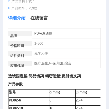
产品资料下载：
产品型号：PD02
详细介绍
在线留言
PDV/派迪威
品牌
1-500
价格区间
光学元件
组件类别
医疗卫生,环保,能源,综合
应用领域
透镜固定架 简易镜架 精密透镜 反射镜支架
产品参数
型号
d(mm)
D(mm)
B(
PD02-6
6
25.4
8
PD02-10
10
25.4
8