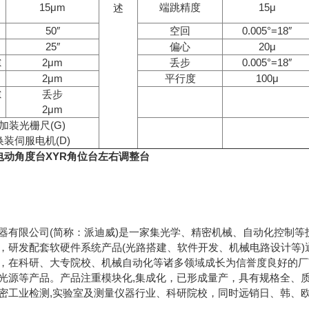
15
μ
m
端跳精度
15μ
述
50
″
空回
0.005°=18″
25
″
偏心
20μ
隙
2
μ
m
丢步
0.005°=18″
2
μ
m
平行度
100μ
隙
丢步
2
μ
m
加装光栅尺
(G)
换装伺服电机
(D)
电动角度台XYR角位台左右调整台
器有限公司(简称：派迪威)是一家集光学、精密机械、自动化控制等
，研发配套软硬件系统产品(光路搭建、软件开发、机械电路设计等
，在科研、大专院校、机械自动化等诸多领域成长为信誉度良好的厂
光源等产品。产品注重模块化,集成化，已形成量产，具有规格全、
密工业检测,实验室及测量仪器行业、科研院校，同时远销日、韩、