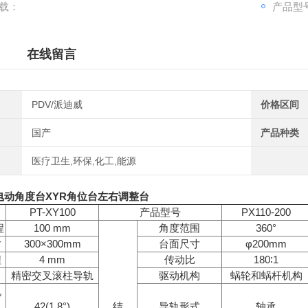
载：
产品型号：
在线留言
PDV/派迪威
价格区间
国产
产品种类
医疗卫生,环保,化工,能源
电动角度台XYR角位台左右调整台
PT-XY100
产品型号
PX110-200
程
100 mm
角度范围
360°
寸
300
×
300mm
台面尺寸
φ200mm
程
4 mm
传动比
180
∶
1
精密交叉滚柱导轨
驱动机构
蜗轮和蜗杆机构
机
42(1.8
°
)
结
导轨形式
轴承