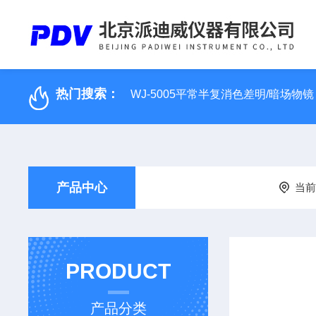
热门搜索：
WJ-5005平常半复消色差明/暗场物镜
产品中心
当
PRODUCT
产品分类