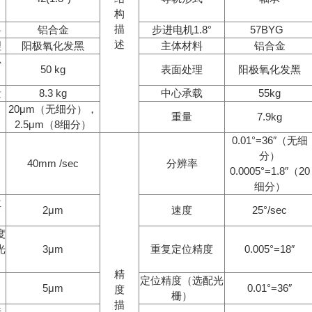
构
描
料
铝合金
步进电机
1.8°
57BYG
述
理
阳极氧化发黑
主体材料
铝合金
心
50 kg
表面处理
阳极氧化发黑
量
8.3 kg
中心承载
55kg
20
μ
m
（无细分），
重量
7.9kg
2.5
μ
m
（
8
细分）
0.01°=36″
（无细
分）
40mm /sec
分辨率
0.0005°=1.8″
（
20
细分）
位
2
μ
m
速度
25°/sec
度
光
3
μ
m
重复定位精度
0.005°=18″
精
定位精度（选配光
5
μ
m
0.01°=36″
度
栅）
描
行