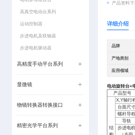
产品资料下
高真空电动台系列
详细介绍
运动控制器
步进电机及联轴器
品牌
步进电机驱动器
产地类别
高精度手动平台系列
应用领域
显微镜
电动旋转台+
产品型号
X,Y
轴行
物镜转换器转换接口
台面尺
螺杆导
导轨
精密光学平台系列
结
步进电
构
（步距