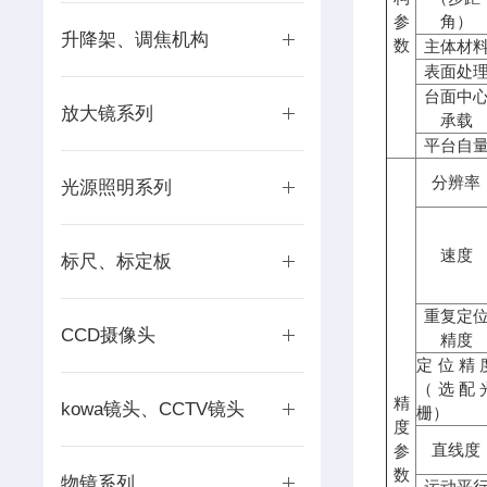
参
角）
升降架、调焦机构
数
主体材
表面处
台面中
放大镜系列
承载
平台自
分辨率
光源照明系列
速度
标尺、标定板
重复定
CCD摄像头
精度
定位精
（选配
精
kowa镜头、CCTV镜头
栅）
度
直线度
参
数
物镜系列
运动平