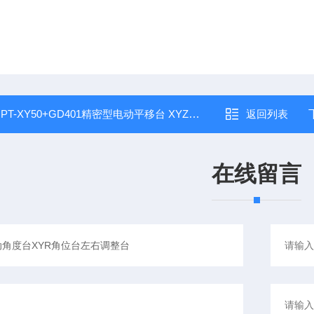
：
PT-XY50+GD401精密型电动平移台 XYZ组合台 Z轴升降XY平台
返回列表
在线留言