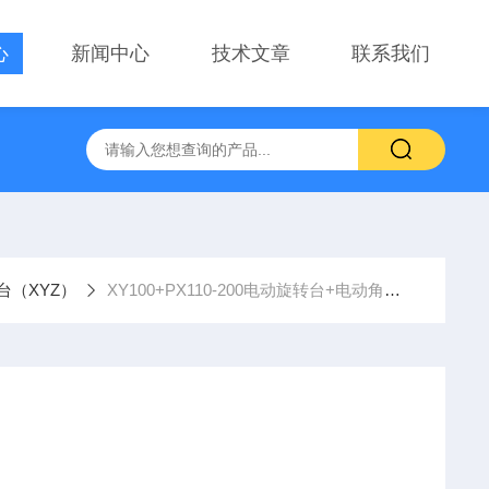
心
新闻中心
技术文章
联系我们
察用显微镜物镜
PT-GD402电动升降台、位移台 电动滑台升降
台（XYZ）
XY100+PX110-200电动旋转台+电动角度台XYR角位台左右调整台