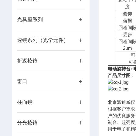
度
俯仰
光具座系列
偏摆
回程间
丢步
透镜系列（光学元件）
回程间
2
μ
m
可
折返棱镜
可
电动旋转台+
产品尺寸图：
窗口
柱面镜
北京派迪威仪
根据客户需求
户的优良服务
制台、超亮度
分光棱镜
用于电子和精