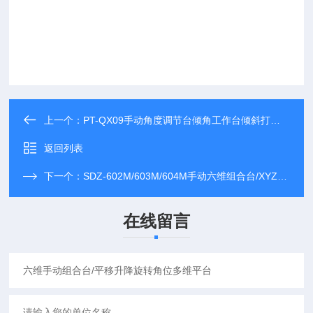
上一个：
PT-QX09手动角度调节台倾角工作台倾斜打孔基座工具
返回列表
下一个：
SDZ-602M/603M/604M手动六维组合台/XYZ多维台平移升降旋转角位
在线留言