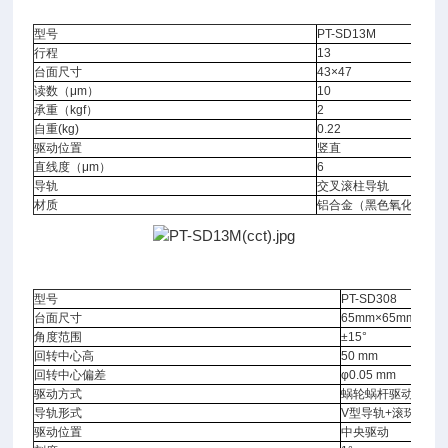
型号
PT-SD13M
行程
13
台面尺寸
43×47
读数（μm）
10
承重（kgf）
2
自重(kg)
0.22
驱动位置
竖直
直线度（μm）
6
导轨
交叉滚柱导轨
材质
铝合金（黑色氧化处理
型号
PT-SD308
台面尺寸
65mm×65mm
角度范围
±15°
回转中心高
50 mm
回转中心偏差
φ0.05 mm
驱动方式
蜗轮蜗杆驱动
导轨形式
V型导轨+滚珠
驱动位置
中央驱动