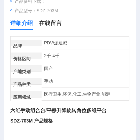
产品资料下载：
产品型号：SDZ-703M
详细介绍
在线留言
PDV/派迪威
品牌
2千-4千
价格区间
国产
产地类别
手动
产品种类
医疗卫生,环保,化工,生物产业,能源
应用领域
六维手动组合台/平移升降旋转角位多维平台
SDZ-703M 产品规格