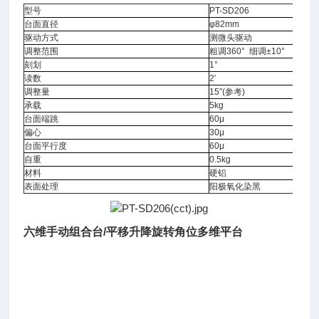
型号
PT-SD206
台面直径
φ82mm
驱动方式
测微头驱动
调整范围
粗调360° 细调±10°
刻划
1°
读数
2′
调整量
15″(参考)
承载
5kg
台面端跳
60μ
偏心
30μ
台面平行度
60μ
自重
0.5kg
材料
硬铝
表面处理
阳极氧化染黑
六维手动组合台/平移升降旋转角位多维平台