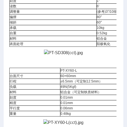
刻度
1°
读数
6′
调整量
(参考)3″/10细分时
偏摆
80″
倾斜
60″
承载
10kg
自重
0.52kg
材料
铝合金
表面处理
阳极氧化
PT-XY60-L
台面尺寸
60×60mm
行程
±6.5mm（可定制12.5mm）
负载
49N(5Kgf)
材料
铝合金（可定制铁质材料）
刻度
0.01mm
精度
0.01mm
平行度
0.06mm
重量
0.48kg