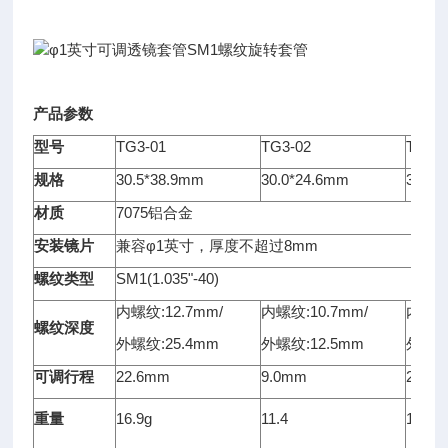
产品参数
型号
TG3-01
TG3-02
TG3-
规格
30.5*38.9mm
30.0*24.6mm
30.0*
材质
7075铝合金
安装镜片
兼容φ1英寸，厚度不超过8mm
螺纹类型
SM1(1.035"-40)
内螺纹:12.7mm/
内螺纹:10.7mm/
内螺纹:
螺纹深度
外螺纹:25.4mm
外螺纹:12.5mm
外螺纹:
可调行程
22.6mm
9.0mm
21.9
重量
16.9g
11.4
14.5g