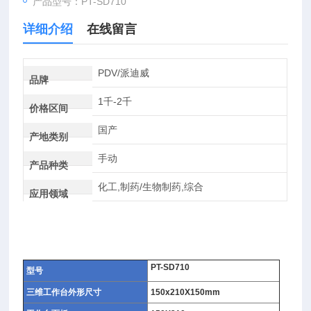
产品型号：PT-SD710
详细介绍
在线留言
PDV/派迪威
品牌
1千-2千
价格区间
国产
产地类别
手动
产品种类
化工,制药/生物制药,综合
应用领域
PT-SD710
型号
三维工作台外形尺寸
150x210X150mm