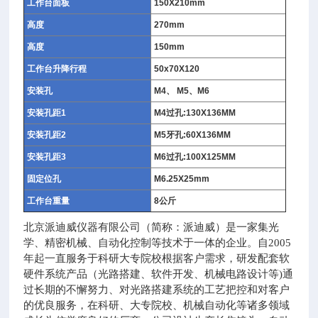
工作台面板
150X210mm
高度
270mm
高度
150mm
工作台升降行程
50x70X120
安装孔
M4
、
M5
、
M6
安装孔距
1
M4
过孔
:130X136MM
安装孔距
2
M5
牙孔
:60X136MM
安装孔距
3
M6
过孔
:100X125MM
固定位孔
M6.25X25mm
工作台重量
8
公斤
北京派迪威仪器有限公司（简称：派迪威）是一家集光
学、精密机械、自动化控制等技术于一体的企业。自2005
年起一直服务于科研大专院校根据客户需求，研发配套软
硬件系统产品（光路搭建、软件开发、机械电路设计等)通
过长期的不懈努力、对光路搭建系统的工艺把控和对客户
的优良服务，在科研、大专院校、机械自动化等诸多领域