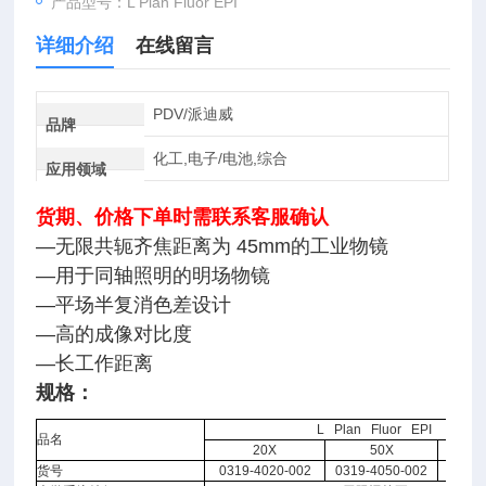
产品型号：L Plan Fluor EPI
详细介绍
在线留言
PDV/派迪威
品牌
化工,电子/电池,综合
应用领域
货期、价格下单时需联系客服确认
—无限共轭齐焦距离为 45mm的工业物镜
—用于同轴照明的明场物镜
—平场半复消色差设计
—高的成像对比度
—长工作距离
规格：
L Plan Fluor EPI
品名
20X
50X
1
货号
0319-4020-002
0319-4050-002
0319-