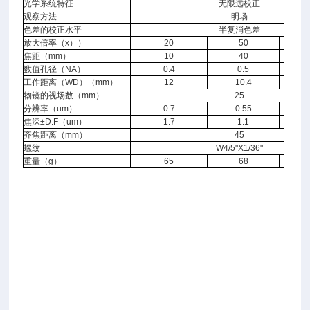
光学系统特征
无限远校正
观察方法
明场
色差的校正水平
半复消色差
放大倍率（x））
20
50
焦距（mm）
10
40
数值孔径（NA）
0.4
0.5
工作距离（WD）（mm）
12
10.4
物镜的视场数（mm）
25
分辨率（um）
0.7
0.55
0
焦深±D.F（um）
1.7
1.1
0
齐焦距离（mm）
45
螺纹
W4/5"X1/36"
重量（g）
65
68