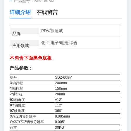
产品型号：SDZ-608M
详细介绍
在线留言
PDV/派迪威
品牌
化工,电子/电池,综合
应用领域
不包含下面黑色底板
产品参数：
型号
SDZ-608M
X轴行程
200mm
Y轴行程
150mm
Z轴行程
20mm
θX轴角度
±12°
θY轴角度
±12°
θZ轴角度
360°
X/Y/Z调节分辨率
0.005mm
ΘX/ΘY/ΘZ调节分辨率
0.005°
载重
30KG