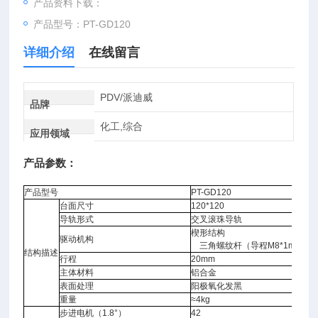
产品资料下载：
产品型号：PT-GD120
详细介绍
在线留言
PDV/派迪威
品牌
化工,综合
应用领域
产品参数：
产品型号
PT-GD120
台面尺寸
120*120
导轨形式
交叉滚珠导轨
楔形结构
驱动机构
三角螺纹杆（导程M8*1mm）
结构描述
行程
20mm
主体材料
铝合金
表面处理
阳极氧化发黑
重量
≈4kg
步进电机（1.8°）
42