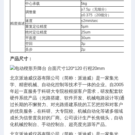
中心承载
5kg
≥7.5μ（无细分）
调整量
≥0.375（20细分）
速度
≤2mm/sec
精度描述
重复定位精度
5μm
绝对定位精度
25um
平面度
30um
空回
3μ
丢步
2μ
产品尺寸：
北京派迪威仪器有限公司（简称：派迪威）是一家集光
学、精密机械、自动化控制等技术于一体的企业。自2005
年起一直服务于科研大专院校根据客户需求，研发配套软
硬件系统产品（光路搭建、软件开发、机械电路设计等)通
过长期的不懈努力、对光路搭建系统的工艺把控和对客户
的优良服务，在科研、大专院校、机械自动化等诸多领域
成长为信誉度良好的厂商。公司设计生产长焦镜头，自动
化机械控制台、手动控制台、超亮度光源等产品。
北京派迪威仪器有限公司（简称：派迪威）是一家集光