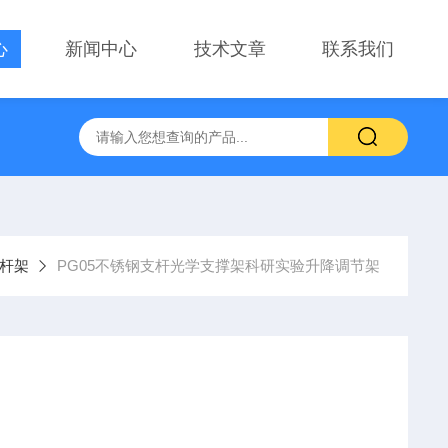
心
新闻中心
技术文章
联系我们
察用显微镜物镜
PT-GD402电动升降台、位移台 电动滑台升降
杆架
PG05不锈钢支杆光学支撑架科研实验升降调节架