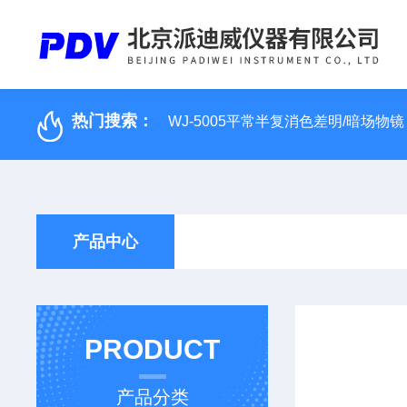
热门搜索：
WJ-5005平常半复消色差明/暗场物镜
产品中心
PRODUCT
产品分类