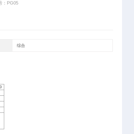
：PG05
综合
0