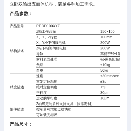
立卧双输出五面体机型，满足各种加工需求。
产品参数：
产品型号
PT-DD100XYZ
Z轴工作台面
150×150
X、Y、Z行程
100mm
X、Y松下伺服电机
200W
Z松下抱闸伺服电机
200W
结构描述
导轨
高精密线性滑块导
材料表面处理
铝-黑色阳极氧化处
负载
≤10kg
自重
50kg
速度
≤30mm/sec
重复定位精度
±3μ
精度描述
绝对定位精度
15μ
平行度
30μm
运动的平行度
10μm
Z轴可定制多种夹持夹具（按需定制）
附件描述
控制器可增加点胶功能
可加装光栅尺
产品尺寸：