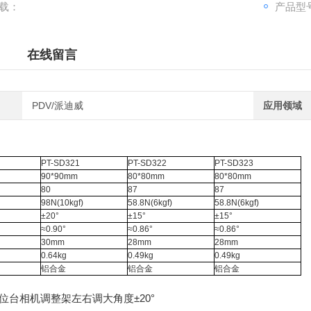
载：
产品型号：
在线留言
PDV/派迪威
应用领域
PT-SD321
PT-SD322
PT-SD323
90*90mm
80*80mm
80*80mm
80
87
87
98N(10kgf)
58.8N(6kgf)
58.8N(6kgf)
±20°
±15°
±15°
≈0.90°
≈0.86°
≈0.86°
30mm
28mm
28mm
0.64kg
0.49kg
0.49kg
铝合金
铝合金
铝合金