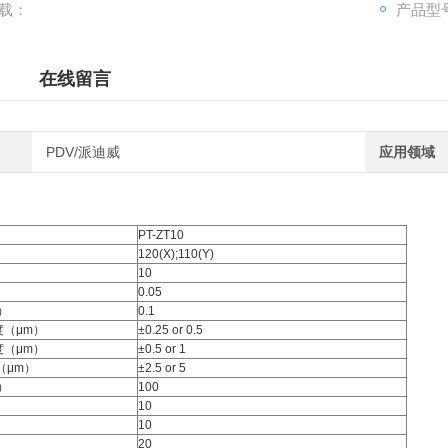
载：
产品型号
在线留言
PDV/派迪威
应用领域
PT-ZT10
120(X);110(Y)
10
0.05
）
0.1
（μm）
±0.25 or 0.5
（μm）
±0.5 or 1
（μm）
±2.5 or 5
）
100
10
10
20