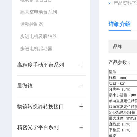
产品资料下
高真空电动台系列
详细介绍
运动控制器
步进电机及联轴器
品牌
步进电机驱动器
产品参数：
高精度手动平台系列
型号
行程（mm）
负载（kg）
显微镜
分辨率（μm）
最小步进量（μm
单向重复定位精度
物镜转换器转换接口
双向重复定位精度
定位精度/保证值
最大速度（mm/s
直线度（μm）
精密光学平台系列
平整度（μm）
偏摆