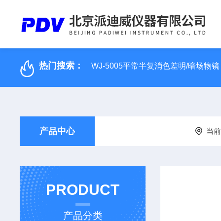
热门搜索：
WJ-5005平常半复消色差明/暗场物镜
产品中心
当
PRODUCT
产品分类