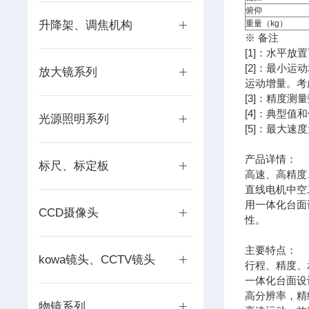
俯仰
升降架、调焦机构
重量（kg）
※ 备注
[1]：水平
[2]：最小
放大镜系列
运动增量。考
[3]：精度
[4]：典型
光源照明系列
[5]：最大
产品详情：
标尺、标定板
高速、高精度
直线电机中空
用一体化台面
CCD摄像头
性。
主要特点：
kowa镜头、CCTV镜头
行程、精度、
一体化台面设
高分辨率，精
物镜系列