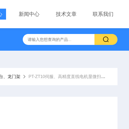
心
新闻中心
技术文章
联系我们
察用显微镜物镜
PT-GD402电动升降台、位移台 电动滑台升降
台、龙门架
PT-ZT10伺服、高精度直线电机显微扫描平台 XY平台