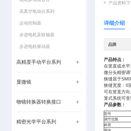
产品资料下
高真空电动台系列
详细介绍
运动控制器
步进电机及联轴器
品牌
步进电机驱动器
产品特点：
高精度手动平台系列
在竖直或水平
微分头精密调
狭缝居于SM
显微镜
狭缝宽度：0至
可在竖直方向
笼式系统可变
物镜转换器转换接口
产品参数：
型号
调节范围
精密光学平台系列
材质
用途