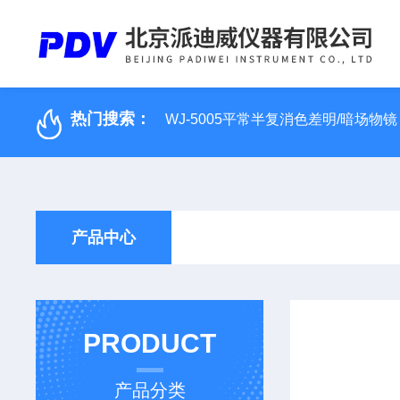
热门搜索：
WJ-5005平常半复消色差明/暗场物镜
产品中心
PRODUCT
产品分类