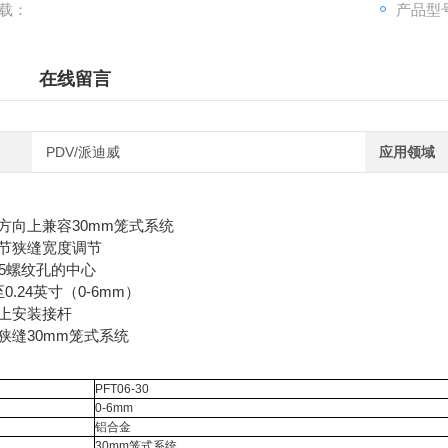
载：
产品型
在线留言
PDV/派迪威
应用领域
方向上兼容30mm笼式系统
节狭缝宽度调节
05螺纹孔的中心
0.24英寸（0-6mm）
上安装接杆
狭缝30mm笼式系统
PFT06-30
0-6mm
铝合金
30mm笼式系统