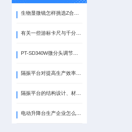
生物显微镜怎样挑选Z合适的
有关一些游标卡尺与千分尺的使用方法
PT-SD340W微分头调节一维手动角位台简介
隔振平台对提高生产效率的影响
隔振平台的结构设计、材料选择与动态特性分析
电动升降台生产企业怎么选？哪家质量好？派迪威精度优势解读