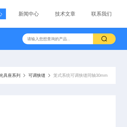
心
新闻中心
技术文章
联系我们
察用显微镜物镜
PT-GD402电动升降台、位移台 电动滑台升降
光具座系列
可调狭缝
笼式系统可调狭缝同轴30mm