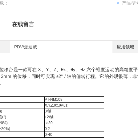
载：
产品型号
在线留言
PDV/派迪威
应用领域
位移台是一款可在 X、Y、Z、θx、θy、θz 六个维度运动的高
 3mm 的位移，同时可实现 ±2° / 轴的偏转行程。它的外观很
。
PT-NM108
X,Y,Z,θx,θy,θz
)
3/轴
(°)
±2/轴
0%)
＜30
20%)
0.2
0-40