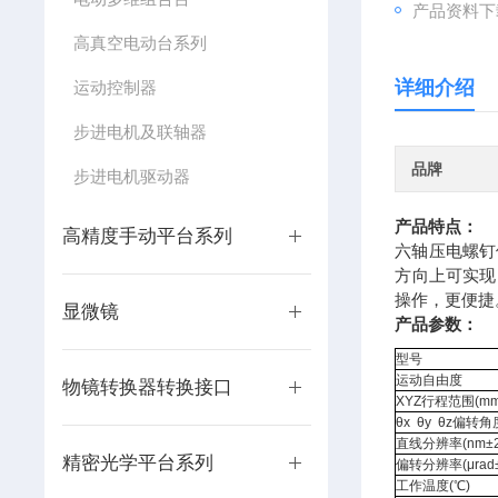
产品资料下
高真空电动台系列
详细介绍
运动控制器
步进电机及联轴器
品牌
步进电机驱动器
产品特点：
高精度手动平台系列
六轴压电螺钉
方向上可实现
操作，更便捷
显微镜
产品参数：
型号
运动自由度
物镜转换器转换接口
XYZ行程范围(mm
θx
θy
θz偏转角度
直线分辨率(nm±2
精密光学平台系列
偏转分辨率(μrad±
工作温度(℃)