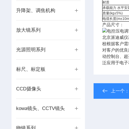
材质
承载能力 水平安装
升降架、调焦机构
质量(kg±5%)
电缆长度(m±10m
产品尺寸：
放大镜系列
北京派迪威仪
校根据客户需
光源照明系列
对客户的优良
动控制台、超
泛应用于电子
标尺、标定板
CCD摄像头
上一个
kowa镜头、CCTV镜头
物镜系列