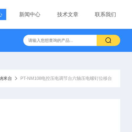
心
新闻中心
技术文章
联系我们
察用显微镜物镜
PT-GD402电动升降台、位移台 电动滑台升降
纳米台
PT-NM108电控压电调节台六轴压电螺钉位移台