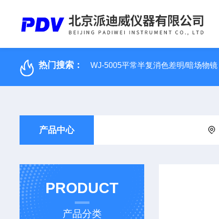
热门搜索：
WJ-5005平常半复消色差明/暗场物镜
产品中心
PRODUCT
产品分类