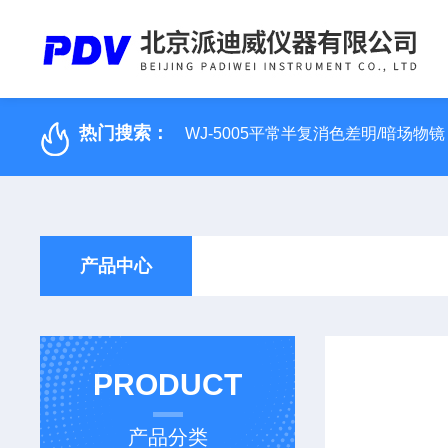
热门搜索：
WJ-5005平常半复消色差明/暗场物镜
产品中心
PRODUCT
产品分类