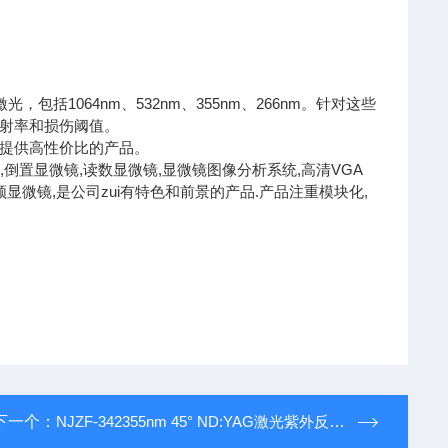
括1064nm、532nm、355nm、266nm。针对这些
射率和损伤阈值。
提供高性价比的产品。
倒置显微镜,读数显微镜,显微镜图像分析系统,高清VGA
频显微镜,是公司zui有特色和前景的产品.产品注重模块化,
下一个：
NJZF-342355nm 45° ND:YAG激光紫外反射镜