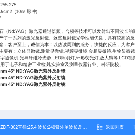
55-275
cm2 (10ns 脉冲)
°
（Nd:YAG）激光器通过倍频，合频等技术可以发射出不同波长的激光，包
产了一系列的激光反射镜。这些反射镜光学性能优良，具有较高的反
念：客户至上，诚信为本！以热诚周到的服务，快捷的反应，为客户
主要有：立体显微镜,测量显微镜,视频显微镜,金相显微镜,生物显微镜,
字摄像机,光导纤维冷光源,LED照明灯,环形荧光灯,放大镜等.LCD视
应用于电子和精密工业检测,实验室及测量仪器行业、科研院校。
6nm 45° ND:YAG激光紫外反射镜
6nm 45° ND:YAG激光紫外反射镜
6nm 45° ND:YAG激光紫外反射镜
：
ZDF-302直径:25.4 波长:248紫外单波长反射镜
返回列表