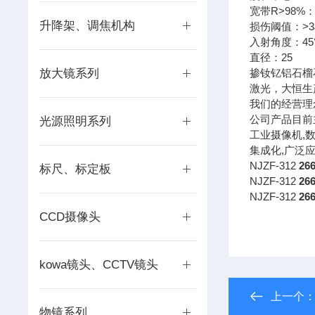
宽带R>98%：2
升降架、调焦机构
损伤阈值：>3J/
入射角度：45
直径：25
放大镜系列
掺钕钇铝石榴石
激光，大恒生
我们的经营理
公司产品目前
光源照明系列
工业摄像机,数
集成化,广泛
NJZF-312
26
标尺、标定板
NJZF-312
26
NJZF-312
26
CCD摄像头
kowa镜头、CCTV镜头
上一个
物镜系列