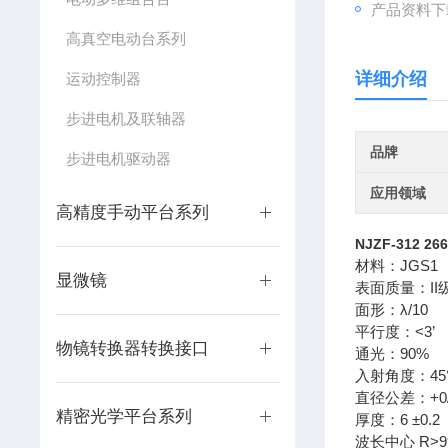
产品资料下
高真空电动台系列
详细介绍
运动控制器
步进电机及联轴器
品牌
步进电机驱动器
应用领域
高精度手动平台系列
NJZF-312
26
材料：JGS1
显微镜
表面质量：II
面形：λ/10
平行度：<3’
物镜转换器转换接口
通光：90%
入射角度：45
直径公差：+0/-
精密光学平台系列
厚度：6 ±0.2
波长中心 R>99