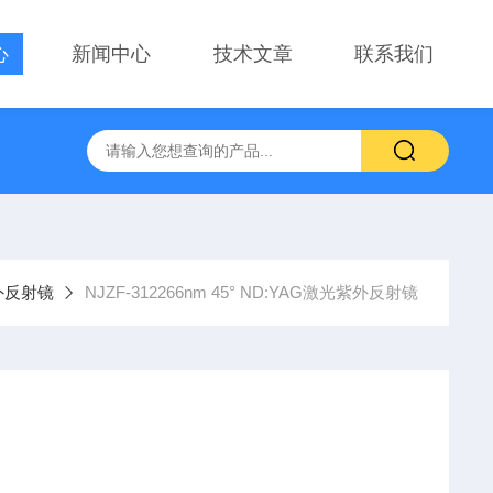
心
新闻中心
技术文章
联系我们
察用显微镜物镜
PT-GD402电动升降台、位移台 电动滑台升降
外反射镜
NJZF-312266nm 45° ND:YAG激光紫外反射镜