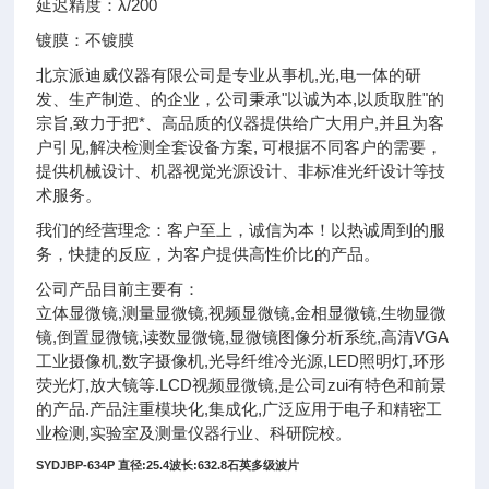
延迟精度：λ/200
镀膜：不镀膜
北京派迪威仪器有限公司是专业从事机,光,电一体的研
发、生产制造、的企业，公司秉承"以诚为本,以质取胜"的
宗旨,致力于把*、高品质的仪器提供给广大用户,并且为客
户引见,解决检测全套设备方案, 可根据不同客户的需要，
提供机械设计、机器视觉光源设计、非标准光纤设计等技
术服务。
我们的经营理念：客户至上，诚信为本！以热诚周到的服
务，快捷的反应，为客户提供高性价比的产品。
公司产品目前主要有：
立体显微镜,测量显微镜,视频显微镜,金相显微镜,生物显微
镜,倒置显微镜,读数显微镜,显微镜图像分析系统,高清VGA
工业摄像机,数字摄像机,光导纤维冷光源,LED照明灯,环形
荧光灯,放大镜等.LCD视频显微镜,是公司zui有特色和前景
的产品.产品注重模块化,集成化,广泛应用于电子和精密工
业检测,实验室及测量仪器行业、科研院校。
SYDJBP-634P
直径:25.4波长:632.8石英多级波片