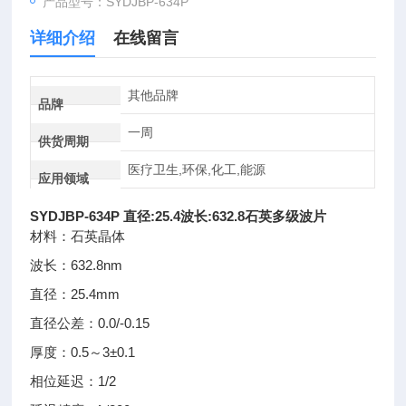
产品型号：SYDJBP-634P
详细介绍
在线留言
其他品牌
品牌
一周
供货周期
医疗卫生,环保,化工,能源
应用领域
SYDJBP-634P
直径:25.4波长:632.8石英多级波片
材料：石英晶体
波长：632.8nm
直径：25.4mm
直径公差：0.0/-0.15
厚度：0.5～3±0.1
相位延迟：1/2