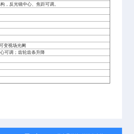
镜机构，反光镜中心、焦距可调。
带可变视场光阑
镜中心可调；齿轮齿条升降