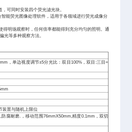
道，可同时安装四个荧光滤光块。
专业智能荧光图像处理软件，适用于各领域进行荧光成像分
，使得明场观察时，任何倍率都能得到充分均匀的照明。通
偏光等多种观察方法。
5mm，单边视度调节±5分光比：双目100%，双目:三目=
.5mm
调节装置与随机上限位
防腐耐磨.，移动范围76mmX50mm,精度0.1mm，双切