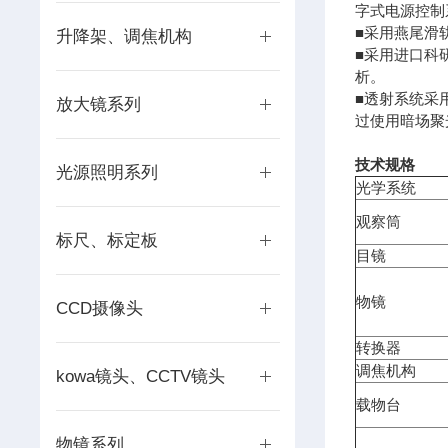
字式电源控制
■采用燕尾滑
升降架、调焦机构
■采用进口科
析。
■透射系统采
放大镜系列
过使用暗场聚
技术规格
光源照明系列
光学系统
观察筒
标尺、标定板
目镜
物镜
CCD摄像头
转换器
调焦机构
kowa镜头、CCTV镜头
载物台
物镜系列