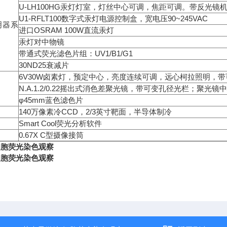
U-LH100HG汞灯灯室，灯丝中心可调，焦距可调。带反光
U1-RFLT100数字式汞灯电源控制盒，宽电压90~245VAC
明器系
进口OSRAM 100W直流汞灯
汞灯对中物镜
带通式荧光滤色片组：UV1/B1/G1
30ND25衰减片
6V30W卤素灯，预定中心，亮度连续可调，远心柯拉照明，
N.A.1.2/0.22摇出式消色差聚光镜，带可变孔径光栏；聚光
φ45mm蓝色滤色片
140万像素冷CCD，2/3英寸靶面，半导体制冷
Smart Cool荧光分析软件
0.67X C型摄像接筒
细胞荧光染色观察
细胞荧光染色观察