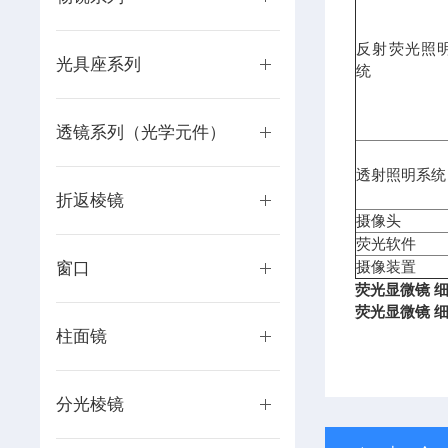
反射荧光照
光具座系列
统
透镜系列（光学元件）
透射照明系统
折返棱镜
摄像头
荧光软件
摄像装置
窗口
荧光显微镜 
荧光显微镜 
柱面镜
分光棱镜