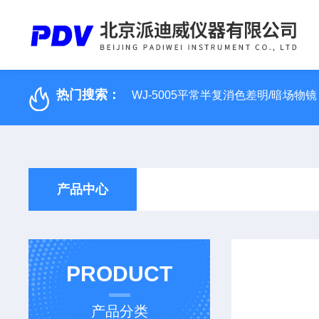
热门搜索：
WJ-5005平常半复消色差明/暗场物镜
产品中心
PRODUCT
产品分类