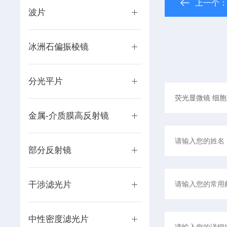
上一个
波片
冰洲石偏振棱镜
分光平片
金属-介质膜高反射镜
部分反射镜
干涉滤光片
中性密度滤光片