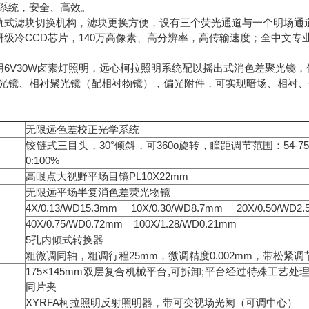
系统，安全、高效。
轨式滤块切换机构，滤块更换方便，设有三个荧光通道与一个明场通
研级冷CCD芯片，140万高像素、高分辨率，高传输速度；全中文
用6V30W卤素灯照明，远心柯拉照明系统配以摇出式消色差聚光镜
光镜、相衬聚光镜（配相衬物镜），偏光附件，可实现暗场、相衬、
无限远色差校正光学系统
铰链式三目头，30°倾斜，可360o旋转，瞳距调节范围：54-7
0:100%
高眼点大视野平场目镜PL10X22mm
无限远平场半复消色差荧光物镜
4X/0.13/WD15.3mm 10X/0.30/WD8.7mm 20X/0.50/WD2
40X/0.75/WD0.72mm 100X/1.28/WD0.21mm
5孔内倾式转换器
粗微调同轴，粗调行程25mm，微调精度0.002mm，带松紧
175×145mm双层复合机械平台,可拆卸;平台经过特殊工艺处理,
同片夹
XYRFA柯拉照明反射照明器，带可变视场光阑（可调中心）