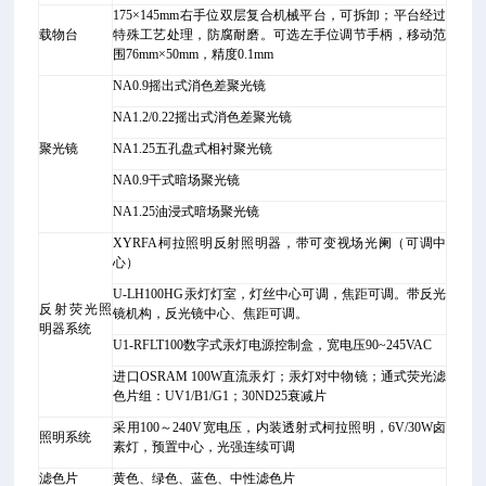
175
×145mm右手位双层复合机械平台，可拆卸；平台经过
载物台
特殊工艺处理，防腐耐磨。可选左手位调节手柄，移动范
围76mm×50mm，精度0.1mm
NA0.9
摇出式消色差聚光镜
NA1.2/0.22
摇出式消色差聚光镜
聚光镜
NA1.25
五孔盘式相衬聚光镜
NA0.9
干式暗场聚光镜
NA1.25
油浸式暗场聚光镜
XYRFA
柯拉照明反射照明器，带可变视场光阑（可调中
心）
U-LH100HG
汞灯灯室，灯丝中心可调，焦距可调。带反光
反射荧光照
镜机构，反光镜中心、焦距可调。
明器系统
U1-RFLT100
数字式汞灯电源控制盒，宽电压90~245VAC
进口OSRAM 100W直流汞灯；汞灯对中物镜；通式荧光滤
色片组：UV1/B1/G1；30ND25衰减片
采用100～240V宽电压，内装透射式柯拉照明，6V/30W卤
照明系统
素灯，预置中心，光强连续可调
滤色片
黄色、绿色、蓝色、中性滤色片