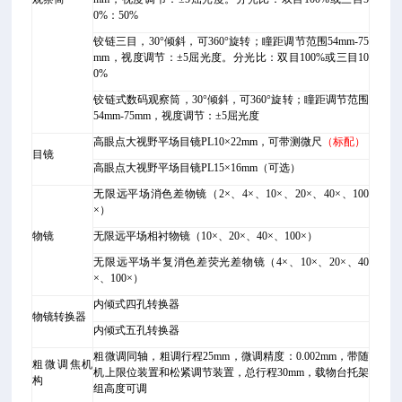
0%：50%
铰链三目，30°倾斜，可360°旋转；瞳距调节范围54mm-75
mm，视度调节：±5屈光度。分光比：双目100%或三目10
0%
铰链式数码观察筒，30°倾斜，可360°旋转；瞳距调节范围
54mm-75mm，视度调节：±5屈光度
高眼点大视野平场目镜PL10×22mm，可带测微尺
（标配）
目镜
高眼点大视野平场目镜PL15×16mm（可选）
无限远平场消色差物镜（2×、4×、10×、20×、40×、100
×）
物镜
无限远平场相衬物镜（10×、20×、40×、100×）
无限远平场半复消色差荧光差物镜（4×、10×、20×、40
×、100×）
内倾式四孔转换器
物镜转换器
内倾式五孔转换器
粗微调同轴，粗调行程25mm，微调精度：0.002mm，带随
粗微调焦机
机上限位装置和松紧调节装置，总行程30mm，载物台托架
构
组高度可调