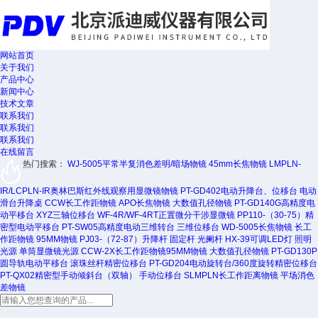
网站首页
关于我们
产品中心
新闻中心
技术文章
联系我们
联系我们
联系我们
在线留言
热门搜索：
WJ-5005平常半复消色差明/暗场物镜 45mm长焦物镜
LMPLN-
IR/LCPLN-IR奥林巴斯红外线观察用显微镜物镜
PT-GD402电动升降台、位移台 电动
滑台升降桌
CCW长工作距物镜 APO长焦物镜 大数值孔径物镜
PT-GD140G高精度电
动平移台 XYZ三轴位移台
WF-4R/WF-4RT正置微分干涉显微镜
PP110-（30-75）精
密型电动平移台
PT-SW05高精度电动三维转台 三维位移台
WD-5005长焦物镜 长工
作距物镜 95MM物镜
PJ03-（72-87）升降杆 固定杆 光阑杆
HX-39可调LED灯 照明
光源 单筒显微镜光源
CCW-2X长工作距物镜95MM物镜 大数值孔径物镜
PT-GD130P
圆导轨电动平移台 滚珠丝杆精密位移台
PT-GD204电动旋转台/360度旋转精密位移台
PT-QX02精密型手动倾斜台（双轴） 手动位移台
SLMPLN长工作距离物镜 平场消色
差物镜