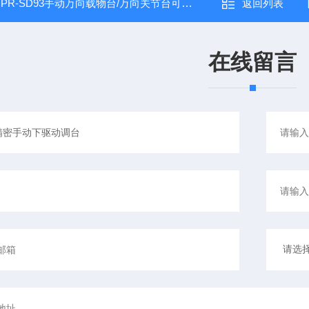
：
PR-SD93手动万向载物台/万向关节台可任意角度旋转
返回列表
在线留言