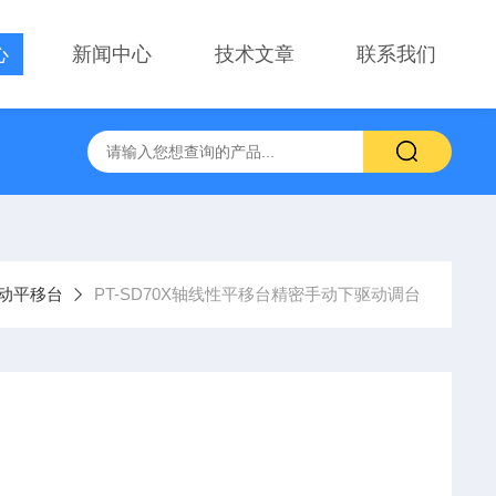
心
新闻中心
技术文章
联系我们
察用显微镜物镜
PT-GD402电动升降台、位移台 电动滑台升降
动平移台
PT-SD70X轴线性平移台精密手动下驱动调台