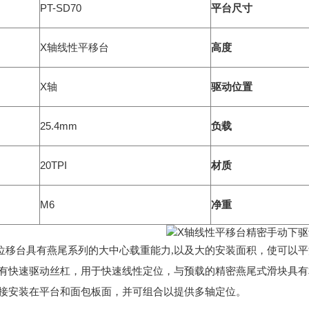
PT-SD70
平台尺寸
X轴线性平移台
高度
X轴
驱动位置
25.4mm
负载
20TPI
材质
M6
净重
0手动位移台具有燕尾系列的大中心载重能力,以及大的安装面积，使可
有快速驱动丝杠，用于快速线性定位，与预载的精密燕尾式滑块具有
接安装在平台和面包板面，并可组合以提供多轴定位。