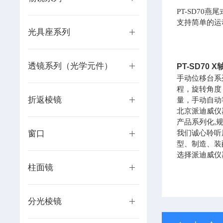
PT-SD7
支持简单的运
光具座系列
透镜系列（光学元件）
PT-SD70
X
手动位移台系
程，旋转角度
折返棱镜
量，手动自动
北京派迪威仪
产品系列化,
我们诚心聆听
窗口
型、制造、装
选择派迪威仪
柱面镜
分光棱镜