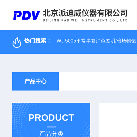
热门搜索：
WJ-5005平常半复消色差明/暗场物镜
产品中心
PRODUCT
产品分类