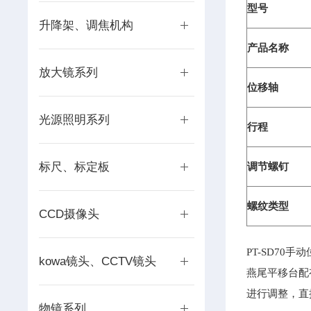
型号
升降架、调焦机构
产品名称
放大镜系列
位移轴
光源照明系列
行程
调节螺钉
标尺、标定板
螺纹类型
CCD摄像头
PT-SD7
kowa镜头、CCTV镜头
燕尾平移台配
进行调整，直
物镜系列