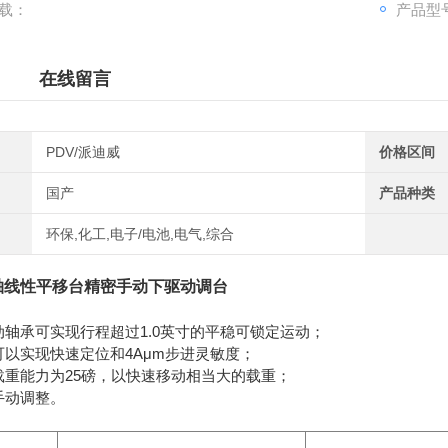
载：
产品型号
在线留言
PDV/派迪威
价格区间
国产
产品种类
环保,化工,电子/电池,电气,综合
轴线性平移台精密手动下驱动调台
动轴承可实现行程超过1.0英寸的平稳可锁定运动；
可以实现快速定位和4Aμm步进灵敏度；
载重能力为25磅，以快速移动相当大的载重；
手动调整。