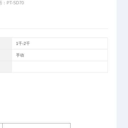
：PT-SD70
1千-2千
手动